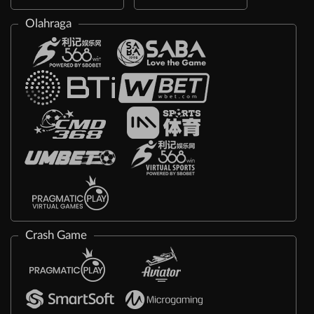
Olahraga
Crash Game