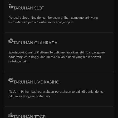
TARUHAN SLOT
Penyedia slot online dengan beragam pilihan game menarik yang
memudahkan pemain untuk mencapai jackpot
TARUHAN OLAHRAGA
Sportsbook Gaming Platform Terbaik menawarkan lebih banyak game,
odds yang lebih tinggi, dan menyediakan pilihan yang lebih banyak
untuk pemain.
TARUHAN LIVE KASINO
Platform Pilihan bagi perusahaan-perusahaan terbaik di dunia, dengan
pilihan variasi game terbanyak
TARUHAN TOGEL