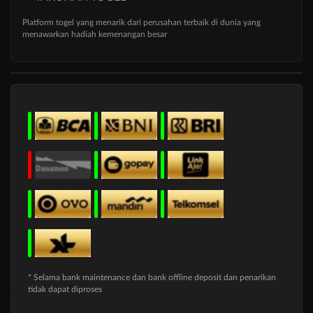
Platform togel yang menarik dari perusahan terbaik di dunia yang
menawarkan hadiah kemenangan besar
* Selama bank maintenance dan bank offline deposit dan penarikan
tidak dapat diproses