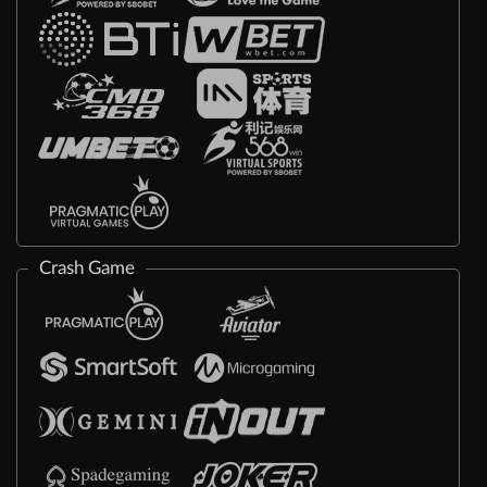
Crash Game