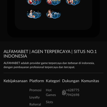
i
i
i
i
i
ALFAMABET | AGEN TERPERCAYA | SITUS NO.1
INDONESIA
ALFAMABET adalah provider game terpercaya dan terbesar di indonesia,
dengan pembayaran profesional terpercaya dan tercepat.
Kebijaksanaan
Platform
Kategori
Dukungan
Komunitas
Promosi
Hot
+628775
Games
7942698
Loyalty
Slots
Referral