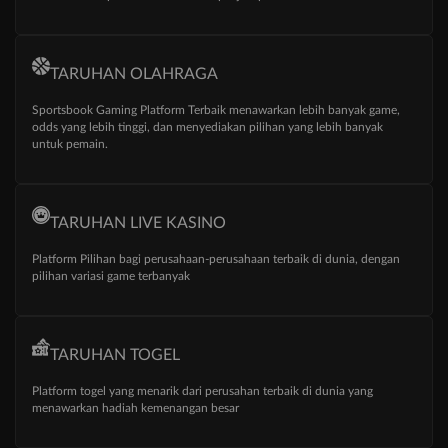
TARUHAN OLAHRAGA
Sportsbook Gaming Platform Terbaik menawarkan lebih banyak game,
odds yang lebih tinggi, dan menyediakan pilihan yang lebih banyak
untuk pemain.
TARUHAN LIVE KASINO
Platform Pilihan bagi perusahaan-perusahaan terbaik di dunia, dengan
pilihan variasi game terbanyak
TARUHAN TOGEL
Platform togel yang menarik dari perusahan terbaik di dunia yang
menawarkan hadiah kemenangan besar