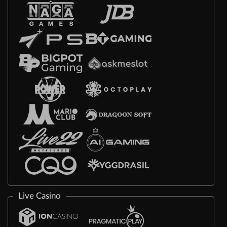
Live Casino